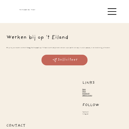
Buitenplaats Op ' Eiland
Werken bij op 't Eiland
Wil je bij ons komen werken? Graag! Buitenplaats op ’t Eiland zoekt altijd leuke mensen voor achter de bar, in onze caravan, in de bediening of keuken
Solliciteer
LINKS
Home
Menu
werken bij
Laatste nieuws
FOLLOW
Facebook
Instagram
CONTACT