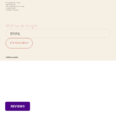
Buitenplaats Op 't eiland
Eilandseweg 32.
1394 JG Nederhorst den Berg.
tel: 0618142780
info@opheteiland.com
Blijf op de hoogte
Verzenden
© 2025 op 't Eiland
REVIEWS