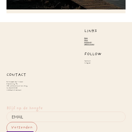
LINKS
Home
Menu
werken bij
Laatste nieuws
FOLLOW
Facebook
Instagram
CONTACT
Buitenplaats Op 't eiland
Eilandseweg 32.
1394 JG Nederhorst den Berg.
tel: 0618142780
info@opheteiland.com
Blijf op de hoogte
Verzenden